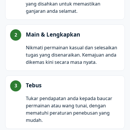
yang disahkan untuk memastikan
ganjaran anda selamat.
Main & Lengkapkan
Nikmati permainan kasual dan selesaikan
tugas yang disenaraikan. Kemajuan anda
dikemas kini secara masa nyata.
Tebus
Tukar pendapatan anda kepada baucar
permainan atau wang tunai, dengan
mematuhi peraturan penebusan yang
mudah.