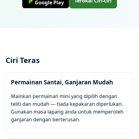
Terokai Ciri-ciri
Google Play
Ciri Teras
Permainan Santai, Ganjaran Mudah
Mainkan permainan mini yang dipilih dengan
teliti dan mudah — tiada kepakaran diperlukan.
Gunakan masa lapang anda untuk memperoleh
ganjaran dengan berterusan.