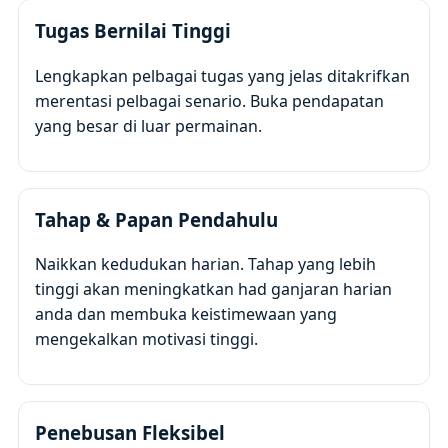
Tugas Bernilai Tinggi
Lengkapkan pelbagai tugas yang jelas ditakrifkan
merentasi pelbagai senario. Buka pendapatan
yang besar di luar permainan.
Tahap & Papan Pendahulu
Naikkan kedudukan harian. Tahap yang lebih
tinggi akan meningkatkan had ganjaran harian
anda dan membuka keistimewaan yang
mengekalkan motivasi tinggi.
Penebusan Fleksibel